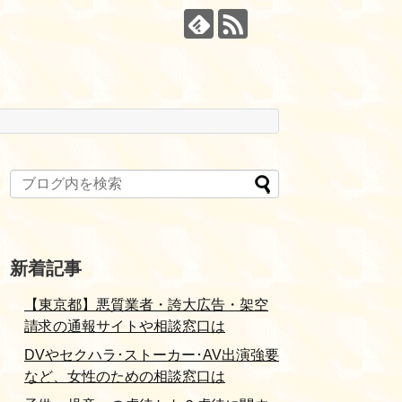
新着記事
【東京都】悪質業者・誇大広告・架空
請求の通報サイトや相談窓口は
DVやセクハラ･ストーカー･AV出演強要
など、女性のための相談窓口は