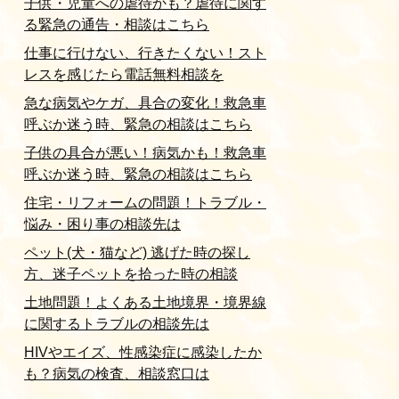
子供・児童への虐待かも？虐待に関す
る緊急の通告・相談はこちら
仕事に行けない、行きたくない！スト
レスを感じたら電話無料相談を
急な病気やケガ、具合の変化！救急車
呼ぶか迷う時、緊急の相談はこちら
子供の具合が悪い！病気かも！救急車
呼ぶか迷う時、緊急の相談はこちら
住宅・リフォームの問題！トラブル・
悩み・困り事の相談先は
ペット(犬・猫など) 逃げた時の探し
方、迷子ペットを拾った時の相談
土地問題！よくある土地境界・境界線
に関するトラブルの相談先は
HIVやエイズ、性感染症に感染したか
も？病気の検査、相談窓口は